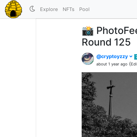
Explore
NFTs
Pool
📸 PhotoFee
Round 125
@cryptoyzzy
(
about 1 year ago
Edi