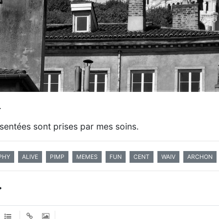
.
sentées sont prises par mes soins.
PHY
ALIVE
PIMP
MEMES
FUN
CENT
WAIV
ARCHON