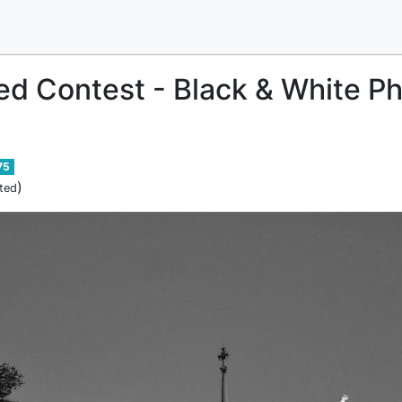
d Contest - Black & White P
75
)
ted