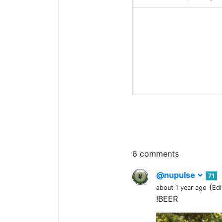
6 comments
@nupulse
71
(
about 1 year ago
Edi
!BEER