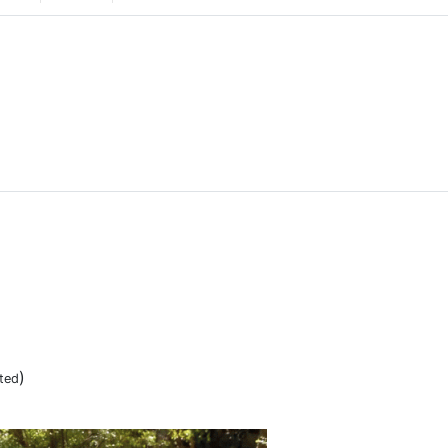
)
ted