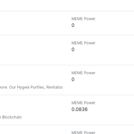
MEME Power
0
MEME Power
0
MEME Power
0
re. Our Hygeia Purifies, Revitalizes, Edifies & includes Ancient Spells. 
MEME Power
0.0836
e Blockchain
MEME Power