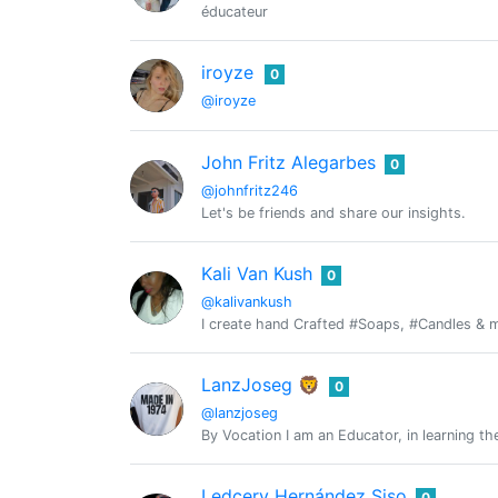
éducateur
iroyze
0
@iroyze
John Fritz Alegarbes
0
@johnfritz246
Let's be friends and share our insights.
Kali Van Kush
0
@kalivankush
I create hand Crafted #Soaps, #Candles & mo
LanzJoseg 🦁
0
@lanzjoseg
By Vocation I am an Educator, in learning th
Ledcerv Hernández Siso
0