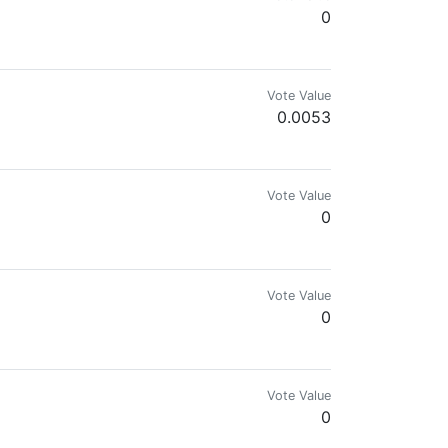
0
Vote Value
0.0053
ive.
Vote Value
0
o el legado de Valentina| Crónicas de viaje y bienestar
Vote Value
0
Vote Value
0