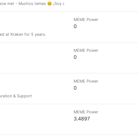
know me! - Muchos temas 😊 ¡Soy un universo ven y conóceme!
MEME Power
0
ed at Kraken for 5 years.
MEME Power
0
MEME Power
0
ration & Support
MEME Power
3.4897