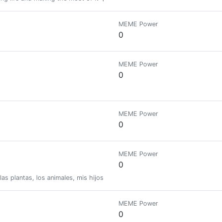
MEME Power
0
MEME Power
0
MEME Power
0
MEME Power
0
s plantas, los animales, mis hijos, de mi relación con Dios y por supuesto
MEME Power
0