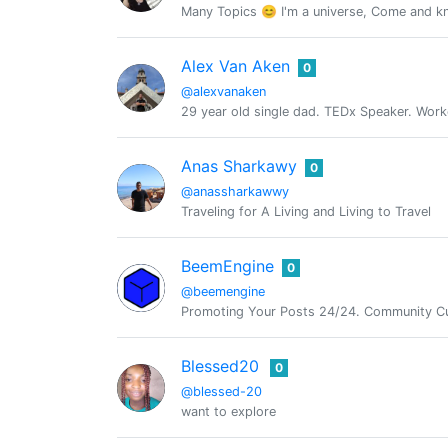
Many Topics 😊 I'm a universe, Come and 
Alex Van Aken
0
@alexvanaken
29 year old single dad. TEDx Speaker. Work
Anas Sharkawy
0
@anassharkawwy
Traveling for A Living and Living to Travel
BeemEngine
0
@beemengine
Promoting Your Posts 24/24. Community Cu
Blessed20
0
@blessed-20
want to explore