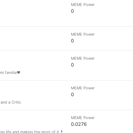
MEME Power
0
MEME Power
0
MEME Power
0
mi familia❤️
MEME Power
0
 and a Critic
MEME Power
0.0276
ng life and making the most of it 🐈‍⬛ 🖤