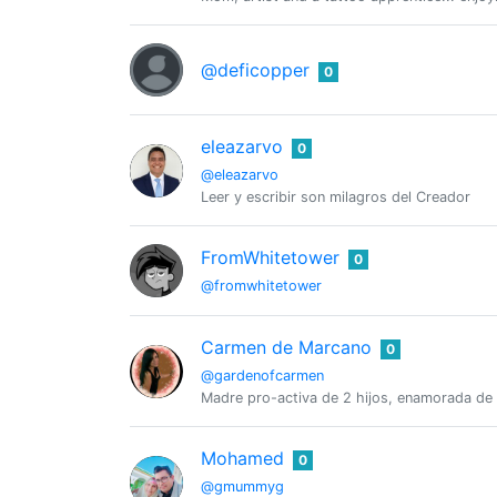
@deficopper
0
eleazarvo
0
@eleazarvo
Leer y escribir son milagros del Creador
FromWhitetower
0
@fromwhitetower
Carmen de Marcano
0
@gardenofcarmen
Madre pro-activa de 2 hijos, enamorada de la
Mohamed
0
@gmummyg