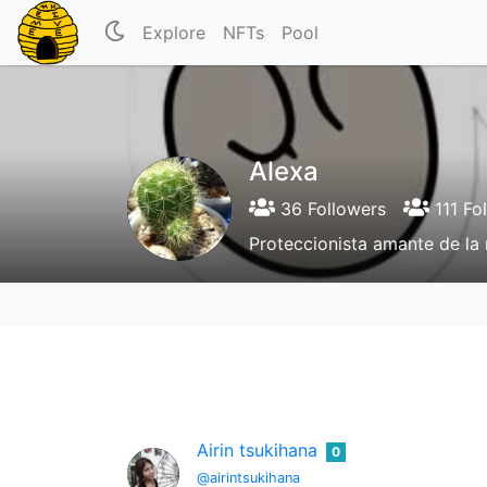
Explore
NFTs
Pool
Alexa
36 Followers
111 Fo
Proteccionista amante de la 
Airin tsukihana
0
@airintsukihana