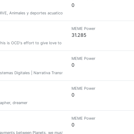
0
HIVE, Animales y deportes acuaticos.
MEME Power
31.285
This is OCD's effort to give love to new users to hopefully retain them in H
MEME Power
0
istemas Digitales | Narrativa Transmedia & Web3 | Madre resiliente honrand
MEME Power
0
rapher, dreamer
MEME Power
0
d Payments between Planets, we must acknowledge that now