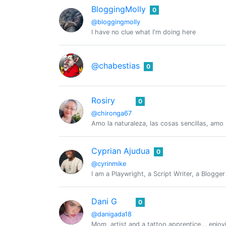
BloggingMolly
0
@bloggingmolly
I have no clue what I'm doing here
@chabestias
0
Rosiry
0
@chironga67
Amo la naturaleza, las cosas sencillas, amo 
Cyprian Ajudua
0
@cyrinmike
I am a Playwright, a Script Writer, a Blogger
Dani G
0
@danigada18
Mom, artist and a tattoo apprentice... enjoyi