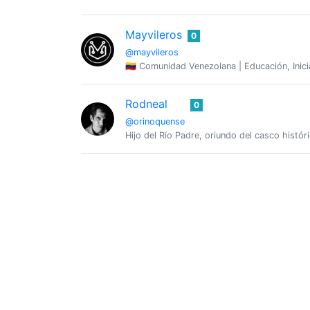
Mayvileros
0
@mayvileros
🇻🇪 Comunidad Venezolana | Educación, Inic
Rodneal
0
@orinoquense
Hijo del Río Padre, oriundo del casco histór
Precious
0
@preshakpan432
Enjoy Dancing,writing,singing
ProfWhitetower
0
@profwhitetower
¡Bienvenidos a mi blog sobre electrónica y 