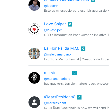
@ledcerv
Este es mi espacio para escribir acerca de 
Love Sniper
0
@lovesniper
OCD's Introduction Post Curation Initiative 
La Flor Pálida M.M.
0
@maleidamarcano
Escritora Multipotencial | Creadora de Ecos
marvin
0
@marianomariano
backpackers, traveler, nature lover, photog
ॐMarsResidentॐ
0
@marsresident
ॐ नमः शिवाय Blockchain is how we will sen