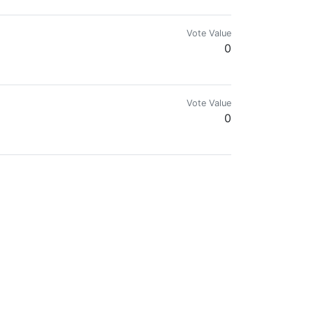
Vote Value
0
Vote Value
0
o inquieto..
Vote Value
0
Vote Value
0
n técnico en electrónica.
Vote Value