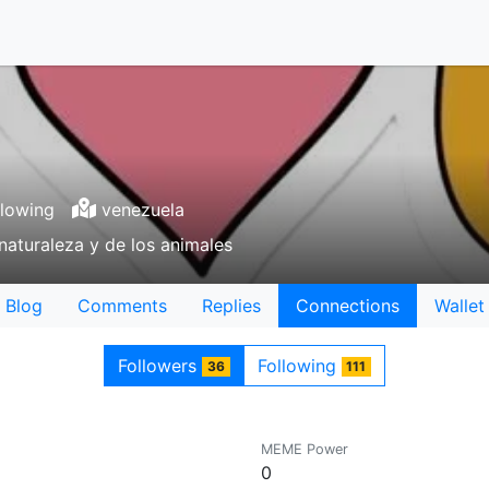
llowing
venezuela
naturaleza y de los animales
Blog
Comments
Replies
Connections
Wallet
Followers
Following
36
111
MEME Power
0