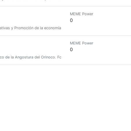
MEME Power
0
iativas y Promoción de la economía #Hive 🙌
MEME Power
0
ico de la Angostura del Orinoco. Fotógrafo, ecologísta, ciclista y aventurer
MEME Power
0
MEME Power
0
programacion! Aquí vas a encontrar todo lo que necesitas saber para ser u
MEME Power