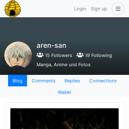
Login
Sign up
aren-san
15 Followers
19 Following
Manga, Anime und Fotos
Blog
Comments
Replies
Connections
Wallet