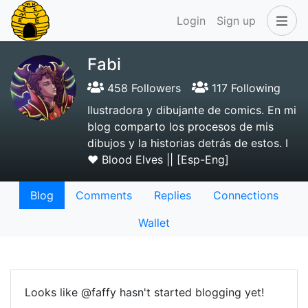
Login
Sign up
Fabi
458 Followers
117 Following
Ilustradora y dibujante de comics. En mi
blog comparto los procesos de mis
dibujos y la historias detrás de estos. I
❤️ Blood Elves || [Esp-Eng]
Blog
Comments
Replies
Connections
Wallet
Looks like @faffy hasn't started blogging yet!