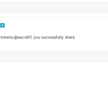
n
0
tokens.@sacra97, you successfully share