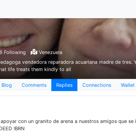
 Following
Venezuela
dagoga vendedora reparadora acuariana madre de tres. Y 
t life treats them kindly to all
Blog
Comments
Replies
Connections
Wallet
r apoyar con un granito de arena a nuestros amigos que se
INDEED !BRN