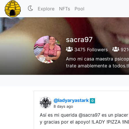
Explore
NFTs
Pool
sacra97
3475 Followers
9216
Amo mi casa maestra psicope
trate amablemente a todos.tha
@ladyaryastark
0
8 days ago
Así es mi querida @sacra97 es un place
y gracias por el apoyo! !LADY !PIZZA !