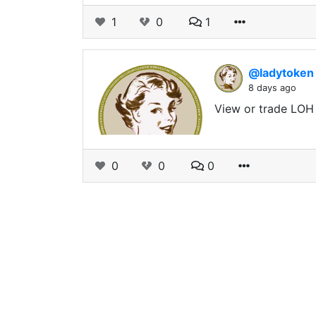
1
0
1
@ladytoke
8 days ago
View or trade LOH 
0
0
0