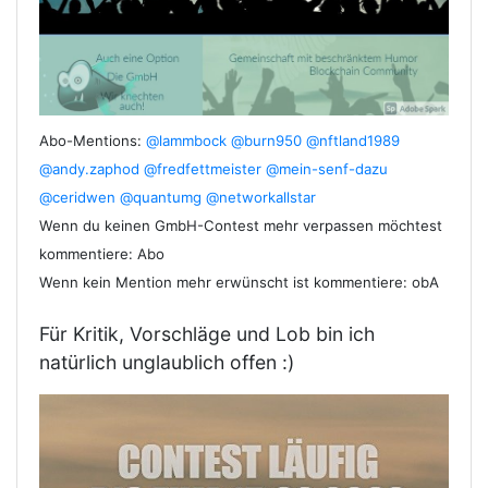
Abo-Mentions:
@lammbock
@burn950
@nftland1989
@andy.zaphod
@fredfettmeister
@mein-senf-dazu
@ceridwen
@quantumg
@networkallstar
Wenn du keinen GmbH-Contest mehr verpassen möchtest
kommentiere: Abo
Wenn kein Mention mehr erwünscht ist kommentiere: obA
Für Kritik, Vorschläge und Lob bin ich
natürlich unglaublich offen :)