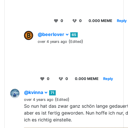
0
0
0.000 MEME
Reply
@beerlover
65
(
)
over 4 years ago
Edited
0
0
0.000 MEME
Reply
@kvinna
71
(
)
over 4 years ago
Edited
So nun hat das zwar ganz schön lange gedauert
aber es ist fertig geworden. Nun hoffe ich nur, 
ich es richtig einstelle.