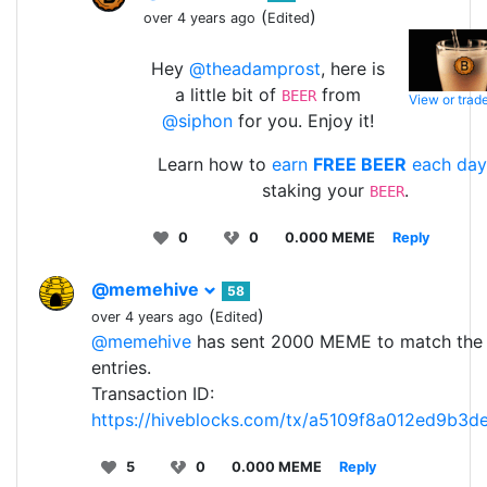
(
)
over 4 years ago
Edited
Hey
@theadamprost
, here is
a little bit of
from
BEER
View or trad
@siphon
for you. Enjoy it!
Learn how to
earn
FREE BEER
each da
staking your
.
BEER
0
0
0.000 MEME
Reply
@memehive
58
(
)
over 4 years ago
Edited
@memehive
has sent 2000 MEME to match the 3 
entries.
Transaction ID:
https://hiveblocks.com/tx/a5109f8a012ed9b
5
0
0.000 MEME
Reply