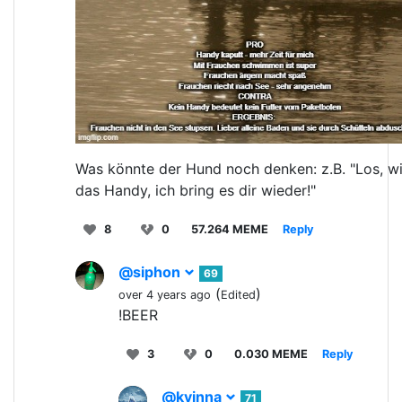
Was könnte der Hund noch denken: z.B. "Los, wi
das Handy, ich bring es dir wieder!"
8
0
57.264 MEME
Reply
@siphon
69
(
)
over 4 years ago
Edited
!BEER
3
0
0.030 MEME
Reply
@kvinna
71