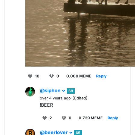
10
0
0.000 MEME
Reply
@siphon
69
(
)
over 4 years ago
Edited
!BEER
2
0
0.729 MEME
Reply
@beerlover
65