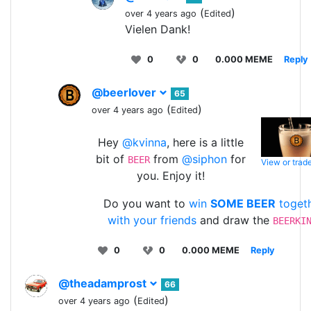
(
)
over 4 years ago
Edited
Vielen Dank!
0
0
0.000 MEME
Reply
@beerlover
65
(
)
over 4 years ago
Edited
Hey
@kvinna
, here is a little
bit of
from
@siphon
for
BEER
View or trad
you. Enjoy it!
Do you want to
win
SOME BEER
toget
with your friends
and draw the
BEERKI
0
0
0.000 MEME
Reply
@theadamprost
66
(
)
over 4 years ago
Edited