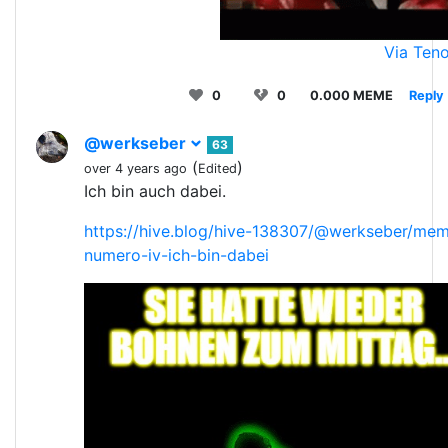
Via Teno
0
0
0.000 MEME
Reply
@werkseber
63
(
)
over 4 years ago
Edited
Ich bin auch dabei.
https://hive.blog/hive-138307/@werkseber/mem
numero-iv-ich-bin-dabei