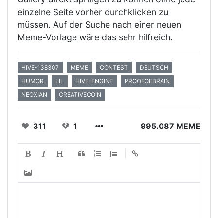
einzelne Seite vorher durchklicken zu
müssen. Auf der Suche nach einer neuen
Meme-Vorlage wäre das sehr hilfreich.
HIVE-138307
MEME
CONTEST
DEUTSCH
HUMOR
LIL
HIVE-ENGINE
PROOFOFBRAIN
NEOXIAN
CREATIVECOIN
311
1
995.087 MEME