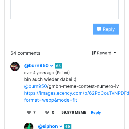
Reply
64 comments
Reward
@burn950
65
(
)
over 4 years ago
Edited
bin auch wieder dabei :)
@burn950
/gmbh-meme-contest-numero-iv
https://images.ecency.com/p/62PdCouTvN
format=webp&mode=fit
7
0
59.876 MEME
Reply
@siphon
69