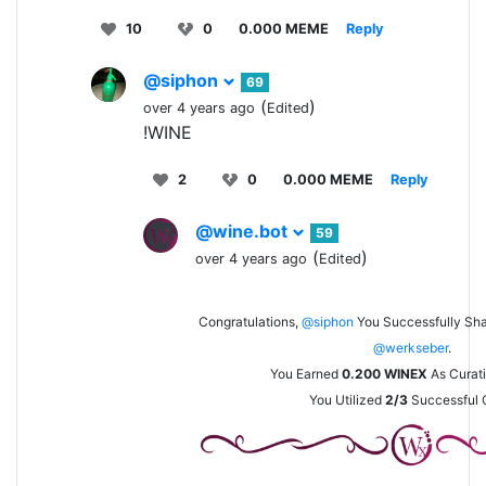
10
0
0.000 MEME
Reply
@siphon
69
(
)
over 4 years ago
Edited
!WINE
2
0
0.000 MEME
Reply
@wine.bot
59
(
)
over 4 years ago
Edited
Congratulations,
@siphon
You Successfully Sh
@werkseber
.
You Earned
0.200
WINEX
As Curat
You Utilized
2/3
Successful C