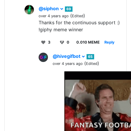
@siphon
69
(
)
over 4 years ago
Edited
Thanks for the continuous support :)
!giphy meme winner
3
0
0.010 MEME
Reply
@hivegifbot
65
(
)
over 4 years ago
Edited