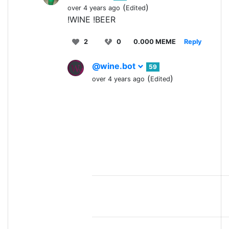
(
)
over 4 years ago
Edited
!WINE !BEER
2
0
0.000 MEME
Reply
@wine.bot
59
(
)
over 4 years ago
Edited