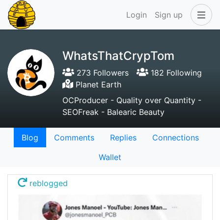
Login
Sign up
WhatsThatCrypTom
273 Followers
182 Following
Planet Earth
OCProducer - Quality over Quantity -
SEOFreak - Balearic Beauty
Blog
Comments
Replies
Connections
Wallet
reblogged